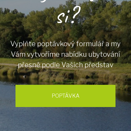
si?
Vyplňte poptávkový formulář a my
Vám vytvoříme nabídku ubytování
přesně podle Vašich představ
POPTÁVKA