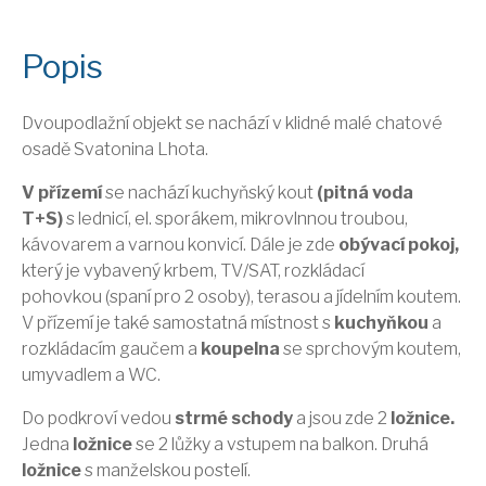
Popis
Dvoupodlažní objekt se nachází v klidné malé chatové
osadě Svatonina Lhota.
V přízemí
se nachází kuchyňský kout
(pitná voda
T+S)
s lednicí, el. sporákem, mikrovlnnou troubou,
kávovarem a varnou konvicí. Dále je zde
obývací pokoj,
který je vybavený krbem, TV/SAT, rozkládací
pohovkou (spaní pro 2 osoby), terasou a jídelním koutem.
V přízemí je také samostatná místnost s
kuchyňkou
a
rozkládacím gaučem a
koupelna
se sprchovým koutem,
umyvadlem a WC.
Do podkroví vedou
strmé schody
a jsou zde 2
ložnice.
Jedna
ložnice
se 2 lůžky a vstupem na balkon. Druhá
ložnice
s manželskou postelí.