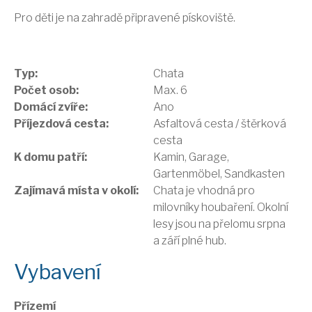
Pro děti je na zahradě připravené pískoviště.
Typ:
Chata
Počet osob:
Max. 6
Domácí zvíře:
Ano
Příjezdová cesta:
Asfaltová cesta / štěrková
cesta
K domu patří:
Kamin, Garage,
Gartenmöbel, Sandkasten
Zajímavá místa v okolí:
Chata je vhodná pro
milovníky houbaření. Okolní
lesy jsou na přelomu srpna
a září plné hub.
Vybavení
Přízemí