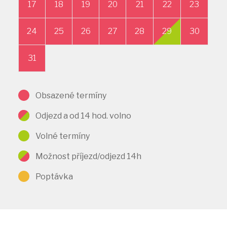
17
18
19
20
21
22
23
21
24
25
26
27
28
29
30
2
31
Obsazené termíny
Odjezd a od 14 hod. volno
Volné termíny
Možnost příjezd/odjezd 14h
Poptávka