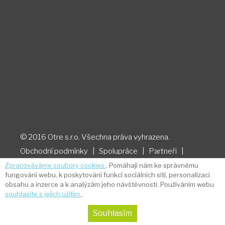
© 2016 Otre s.r.o. Všechna práva vyhrazena.
Obchodní podmínky
|
Spolupráce
|
Partneři
|
Zásady ochrany osobních údajů a cookies
|
Zpracováváme soubory cookies.
. Pomáhají nám ke správnému
fungování webu, k poskytování funkcí sociálních sítí, personalizaci
Souhlas​​ se ​​zasíláním ​​newsletteru
obsahu a inzerce a k analýzám jeho návštěvnosti. Používáním webu
Webdesign by NexGen IT
souhlasíte s jejich užitím.
.
Souhlasím