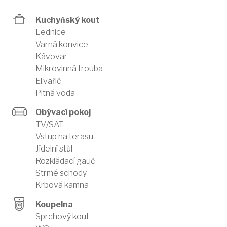
Kuchyňský kout
Lednice
Varná konvice
Kávovar
Mikrovlnná trouba
El.vařič
Pitná voda
Obývací pokoj
TV/SAT
Vstup na terasu
Jídelní stůl
Rozkládací gauč
Strmé schody
Krbová kamna
Koupelna
Sprchový kout