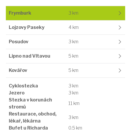
Frymburk
3 km
Lojzovy Paseky
4 km
Posudov
3 km
Lipno nad Vltavou
5 km
Kovářov
5 km
Cyklostezka
3 km
Jezero
3 km
Stezka v korunách
11 km
stromů
Restaurace, obchod,
3 km
lékař, lékárna
Bufet u Richarda
0.5 km