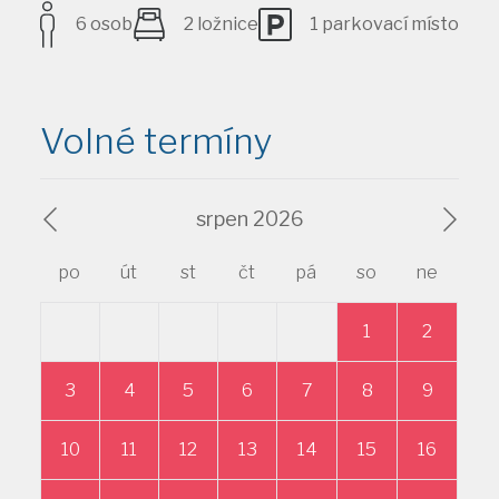
6 osob
2 ložnice
1 parkovací místo
Volné termíny
srpen 2026
po
út
st
čt
pá
so
ne
po
1
2
3
4
5
6
7
8
9
7
10
11
12
13
14
15
16
14