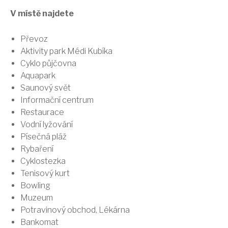
V místě najdete
Převoz
Aktivity park Médi Kubíka
Cyklo půjčovna
Aquapark
Saunový svět
Informační centrum
Restaurace
Vodní lyžování
Písečná pláž
Rybaření
Cyklostezka
Tenisový kurt
Bowling
Muzeum
Potravinový obchod, Lékárna
Bankomat