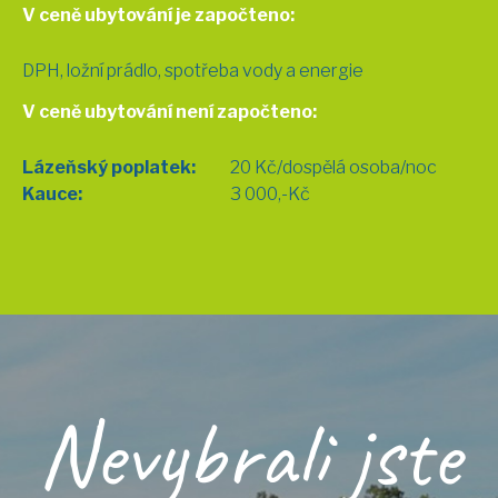
V ceně ubytování je započteno:
DPH, ložní prádlo, spotřeba vody a energie
V ceně ubytování není započteno:
Lázeňský poplatek:
20 Kč/dospělá osoba/noc
Kauce:
3 000,-Kč
Nevybrali jste