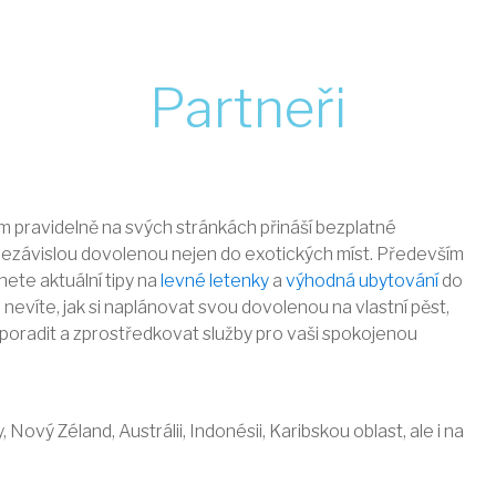
Partneři
 pravidelně na svých stránkách přináší bezplatné
nezávislou dovolenou nejen do exotických míst. Především
ete aktuální tipy na
levné letenky
a
výhodná ubytování
do
nevíte, jak si naplánovat svou dovolenou na vlastní pěst,
 poradit a zprostředkovat služby pro vaši spokojenou
Nový Zéland, Austrálii, Indonésii, Karibskou oblast, ale i na