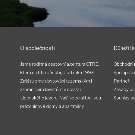
O společnosti
Důležit
Jsme rodinná cestovní agentura OTRE,
Obchodní
která na trhu působí již od roku 1993 .
Spoluprác
Zajišťujeme ubytování tuzemským i
Partneři
zahraničním klientům v oblasti
Zásady oc
Lipenského jezera. Naší specialitou jsou
Souhlas​​ se
prázdninové domy a apartmány.