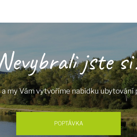
Nevybrali jste si
 a my Vám vytvoříme nabídku ubytování 
POPTÁVKA