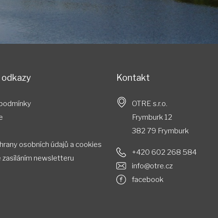
é odkazy
Kontakt
 podmínky
OTRE s.r.o.
e
Frymburk 12
382 79 Frymburk
hrany osobních údajů a cookies
+420 602 268 584
 ​​zasíláním ​​newsletteru
info@otre.cz
facebook