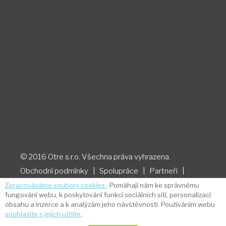
© 2016 Otre s.r.o. Všechna práva vyhrazena.
Obchodní podmínky
|
Spolupráce
|
Partneři
|
Zásady ochrany osobních údajů a cookies
|
Zpracováváme soubory cookies.
. Pomáhají nám ke správnému
fungování webu, k poskytování funkcí sociálních sítí, personalizaci
Souhlas​​ se ​​zasíláním ​​newsletteru
obsahu a inzerce a k analýzám jeho návštěvnosti. Používáním webu
Webdesign by NexGen IT
souhlasíte s jejich užitím.
.