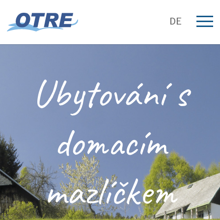
DE
Ubytování s
domacím
mazlíčkem