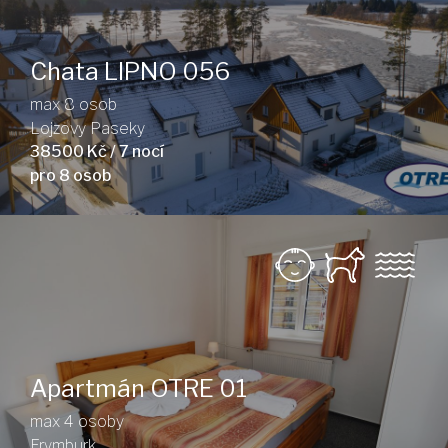
Chata LIPNO 056
max 8 osob
Lojzovy Paseky
38500 Kč / 7 nocí
pro 8 osob
Apartmán OTRE 01
max 4 osoby
Frymburk