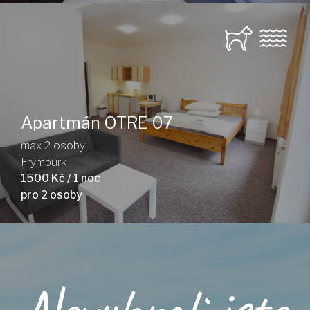
Apartmán OTRE 07
max 2 osoby
Frymburk
1500 Kč / 1 noc
pro 2 osoby
Nevybrali jste