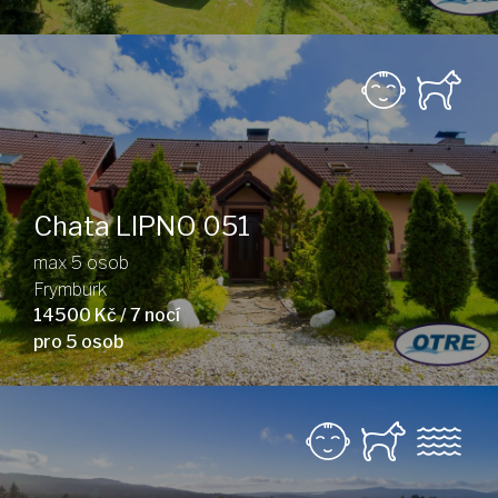
Chata LIPNO 051
max 5 osob
Frymburk
14500 Kč / 7 nocí
pro 5 osob