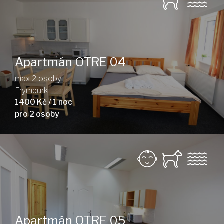
Apartmán OTRE 04
max 2 osoby
Frymburk
1400 Kč / 1 noc
pro 2 osoby
Apartmán OTRE 05