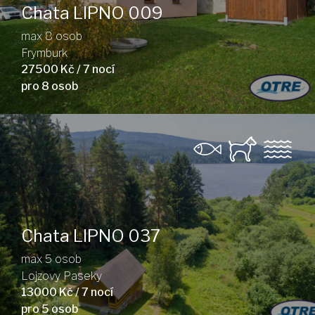
Chata LIPNO 009
max 8 osob
Frymburk
27500 Kč / 7 nocí
pro 8 osob
Chata LIPNO 037
max 5 osob
Lojzovy Paseky
13000 Kč / 7 nocí
pro 5 osob